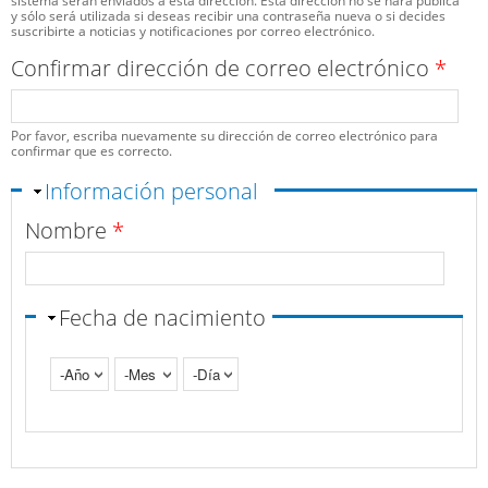
sistema serán enviados a esta dirección. Esta dirección no se hará pública
y sólo será utilizada si deseas recibir una contraseña nueva o si decides
suscribirte a noticias y notificaciones por correo electrónico.
Confirmar dirección de correo electrónico
*
Por favor, escriba nuevamente su dirección de correo electrónico para
confirmar que es correcto.
Ocultar
Información personal
Nombre
*
Fecha de nacimiento
Año
Mes
Día