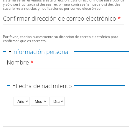
sistema serán enviados a esta dirección. Esta dirección no se hará pública
y sólo será utilizada si deseas recibir una contraseña nueva o si decides
suscribirte a noticias y notificaciones por correo electrónico.
Confirmar dirección de correo electrónico
*
Por favor, escriba nuevamente su dirección de correo electrónico para
confirmar que es correcto.
Ocultar
Información personal
Nombre
*
Fecha de nacimiento
Año
Mes
Día