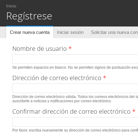
Usted está aquí
Inicio
Regístrese
Solapas principales
Crear nueva cuenta
(solapa activa)
Iniciar sesión
Solicitar una nueva co
Nombre de usuario
*
Se permiten espacios en blanco. No se permiten signos de puntuación excep
Dirección de correo electrónico
*
Dirección de correo electrónico válida. Todos los correos electrónicos del 
suscribirte a noticias y notificaciones por correo electrónico.
Confirmar dirección de correo electrónico
*
Por favor, escriba nuevamente su dirección de correo electrónico para conf