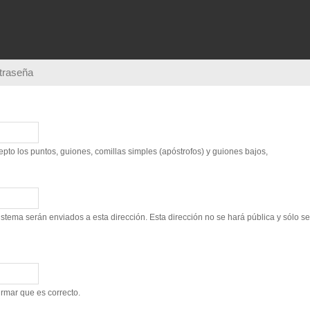
Pasar al
contenido
principal
ntraseña
to los puntos, guiones, comillas simples (apóstrofos) y guiones bajos,
sistema serán enviados a esta dirección. Esta dirección no se hará pública y sólo s
irmar que es correcto.