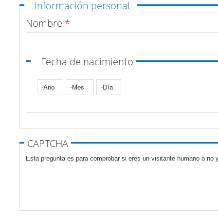
Ocultar
Información personal
Nombre
*
Fecha de nacimiento
Año
Mes
Día
Pestañas verticales
CAPTCHA
Esta pregunta es para comprobar si eres un visitante humano o no y