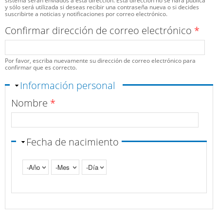
sistema serán enviados a esta dirección. Esta dirección no se hará pública
y sólo será utilizada si deseas recibir una contraseña nueva o si decides
suscribirte a noticias y notificaciones por correo electrónico.
Confirmar dirección de correo electrónico
*
Por favor, escriba nuevamente su dirección de correo electrónico para
confirmar que es correcto.
Ocultar
Información personal
Nombre
*
Fecha de nacimiento
Año
Mes
Día