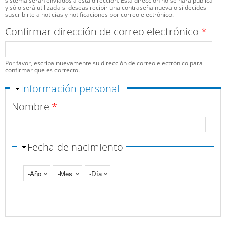
sistema serán enviados a esta dirección. Esta dirección no se hará pública
y sólo será utilizada si deseas recibir una contraseña nueva o si decides
suscribirte a noticias y notificaciones por correo electrónico.
Confirmar dirección de correo electrónico
*
Por favor, escriba nuevamente su dirección de correo electrónico para
confirmar que es correcto.
Ocultar
Información personal
Nombre
*
Fecha de nacimiento
Año
Mes
Día