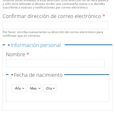
sistema serán enviados a esta dirección. Esta dirección no se hará pública
y sólo será utilizada si deseas recibir una contraseña nueva o si decides
suscribirte a noticias y notificaciones por correo electrónico.
Confirmar dirección de correo electrónico
*
Por favor, escriba nuevamente su dirección de correo electrónico para
confirmar que es correcto.
Ocultar
Información personal
Nombre
*
Fecha de nacimiento
Año
Mes
Día