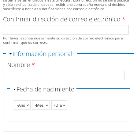
sistema serán enviados a esta dirección. Esta dirección no se hará pública
y sólo será utilizada si deseas recibir una contraseña nueva o si decides
suscribirte a noticias y notificaciones por correo electrónico.
Confirmar dirección de correo electrónico
*
Por favor, escriba nuevamente su dirección de correo electrónico para
confirmar que es correcto.
Ocultar
Información personal
Nombre
*
Fecha de nacimiento
Año
Mes
Día