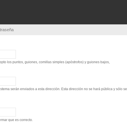
Pasar al
contenido
principal
ntraseña
to los puntos, guiones, comillas simples (apóstrofos) y guiones bajos,
sistema serán enviados a esta dirección. Esta dirección no se hará pública y sólo s
irmar que es correcto.