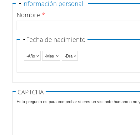
Ocultar
Información personal
Nombre
*
Fecha de nacimiento
Año
Mes
Día
Pestañas verticales
CAPTCHA
Esta pregunta es para comprobar si eres un visitante humano o no y