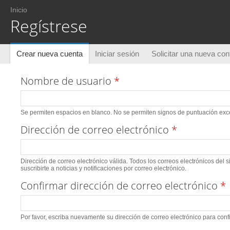
Usted está aquí
Inicio
Regístrese
Solapas principales
Crear nueva cuenta
(solapa activa)
Iniciar sesión
Solicitar una nueva co
Nombre de usuario
*
Se permiten espacios en blanco. No se permiten signos de puntuación excep
Dirección de correo electrónico
*
Dirección de correo electrónico válida. Todos los correos electrónicos del 
suscribirte a noticias y notificaciones por correo electrónico.
Confirmar dirección de correo electrónico
*
Por favor, escriba nuevamente su dirección de correo electrónico para conf