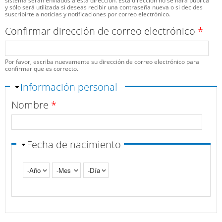
sistema serán enviados a esta dirección. Esta dirección no se hará pública
y sólo será utilizada si deseas recibir una contraseña nueva o si decides
suscribirte a noticias y notificaciones por correo electrónico.
Confirmar dirección de correo electrónico
*
Por favor, escriba nuevamente su dirección de correo electrónico para
confirmar que es correcto.
Ocultar
Información personal
Nombre
*
Fecha de nacimiento
Año
Mes
Día