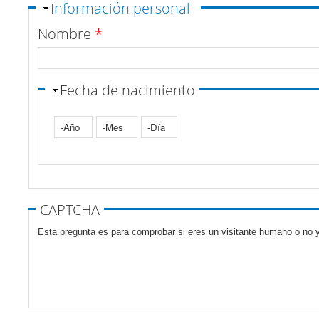
Ocultar
Información personal
Nombre
*
Fecha de nacimiento
Año
Mes
Día
Pestañas verticales
CAPTCHA
Esta pregunta es para comprobar si eres un visitante humano o no y