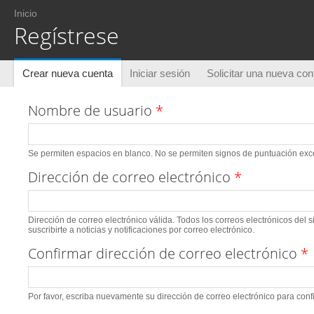
Usted está aquí
Inicio
Regístrese
Solapas principales
Crear nueva cuenta
(solapa activa)
Iniciar sesión
Solicitar una nueva co
Nombre de usuario
*
Se permiten espacios en blanco. No se permiten signos de puntuación excep
Dirección de correo electrónico
*
Dirección de correo electrónico válida. Todos los correos electrónicos del 
suscribirte a noticias y notificaciones por correo electrónico.
Confirmar dirección de correo electrónico
*
Por favor, escriba nuevamente su dirección de correo electrónico para conf