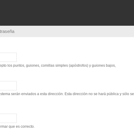
Pasar al
contenido
principal
ntraseña
to los puntos, guiones, comillas simples (apóstrofos) y guiones bajos,
sistema serán enviados a esta dirección. Esta dirección no se hará pública y sólo s
irmar que es correcto.