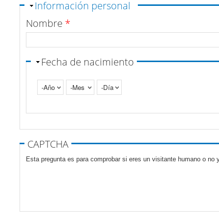
Ocultar
Información personal
Nombre
*
Fecha de nacimiento
Año
Mes
Día
Pestañas verticales
CAPTCHA
Esta pregunta es para comprobar si eres un visitante humano o no y