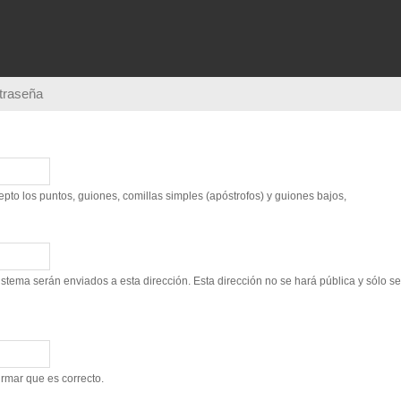
Pasar al
contenido
principal
ntraseña
to los puntos, guiones, comillas simples (apóstrofos) y guiones bajos,
sistema serán enviados a esta dirección. Esta dirección no se hará pública y sólo s
irmar que es correcto.