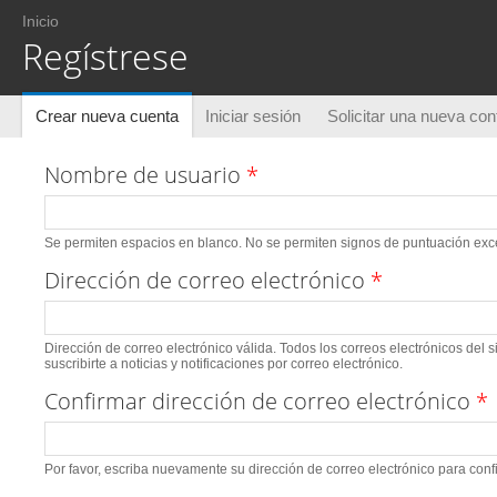
Usted está aquí
Inicio
Regístrese
Solapas principales
Crear nueva cuenta
(solapa activa)
Iniciar sesión
Solicitar una nueva co
Nombre de usuario
*
Se permiten espacios en blanco. No se permiten signos de puntuación excep
Dirección de correo electrónico
*
Dirección de correo electrónico válida. Todos los correos electrónicos del 
suscribirte a noticias y notificaciones por correo electrónico.
Confirmar dirección de correo electrónico
*
Por favor, escriba nuevamente su dirección de correo electrónico para conf