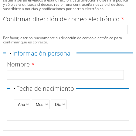
sistema serán enviados a esta dirección. Esta dirección no se hará pública
y sólo será utilizada si deseas recibir una contraseña nueva o si decides
suscribirte a noticias y notificaciones por correo electrónico.
Confirmar dirección de correo electrónico
*
Por favor, escriba nuevamente su dirección de correo electrónico para
confirmar que es correcto.
Ocultar
Información personal
Nombre
*
Fecha de nacimiento
Año
Mes
Día