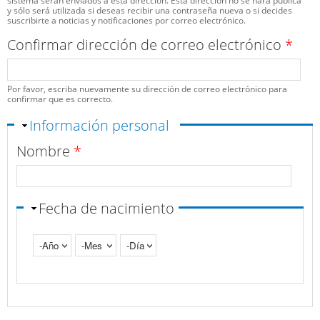
sistema serán enviados a esta dirección. Esta dirección no se hará pública
y sólo será utilizada si deseas recibir una contraseña nueva o si decides
suscribirte a noticias y notificaciones por correo electrónico.
Confirmar dirección de correo electrónico
*
Por favor, escriba nuevamente su dirección de correo electrónico para
confirmar que es correcto.
Ocultar
Información personal
Nombre
*
Fecha de nacimiento
Año
Mes
Día