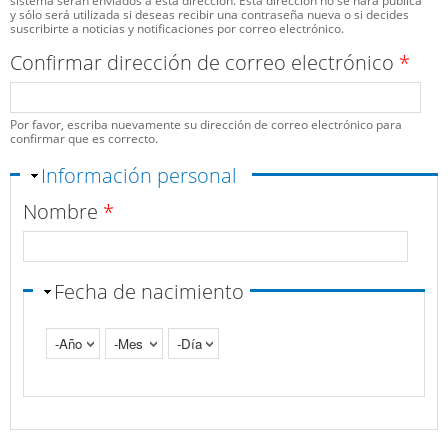
sistema serán enviados a esta dirección. Esta dirección no se hará pública
y sólo será utilizada si deseas recibir una contraseña nueva o si decides
suscribirte a noticias y notificaciones por correo electrónico.
Confirmar dirección de correo electrónico
*
Por favor, escriba nuevamente su dirección de correo electrónico para
confirmar que es correcto.
Ocultar
Información personal
Nombre
*
Fecha de nacimiento
Año
Mes
Día