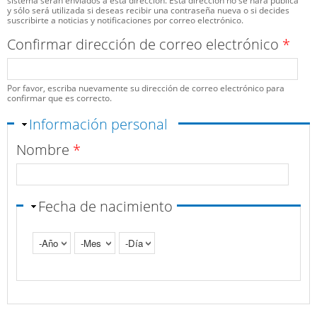
sistema serán enviados a esta dirección. Esta dirección no se hará pública
y sólo será utilizada si deseas recibir una contraseña nueva o si decides
suscribirte a noticias y notificaciones por correo electrónico.
Confirmar dirección de correo electrónico
*
Por favor, escriba nuevamente su dirección de correo electrónico para
confirmar que es correcto.
Ocultar
Información personal
Nombre
*
Fecha de nacimiento
Año
Mes
Día