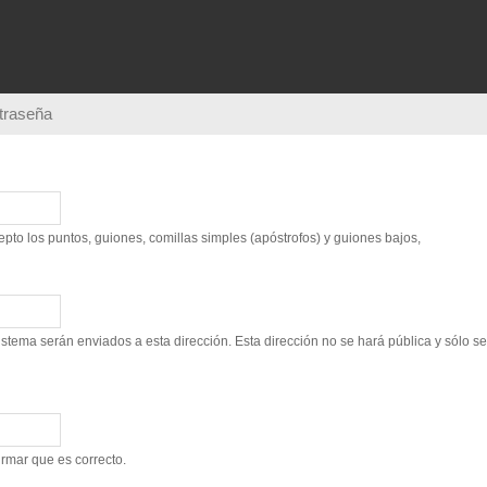
Pasar al
contenido
principal
ntraseña
to los puntos, guiones, comillas simples (apóstrofos) y guiones bajos,
sistema serán enviados a esta dirección. Esta dirección no se hará pública y sólo s
irmar que es correcto.