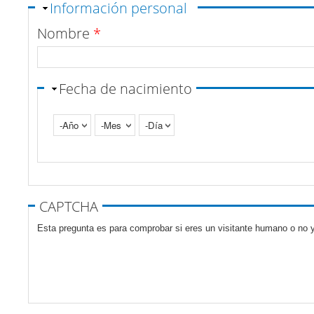
Ocultar
Información personal
Nombre
*
Fecha de nacimiento
Año
Mes
Día
Pestañas verticales
CAPTCHA
Esta pregunta es para comprobar si eres un visitante humano o no y