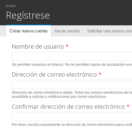
Usted está aquí
Inicio
Regístrese
Solapas principales
Crear nueva cuenta
(solapa activa)
Iniciar sesión
Solicitar una nueva co
Nombre de usuario
*
Se permiten espacios en blanco. No se permiten signos de puntuación excep
Dirección de correo electrónico
*
Dirección de correo electrónico válida. Todos los correos electrónicos del 
suscribirte a noticias y notificaciones por correo electrónico.
Confirmar dirección de correo electrónico
*
Por favor, escriba nuevamente su dirección de correo electrónico para conf