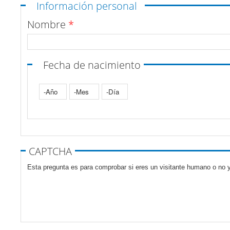
Ocultar
Información personal
Nombre
*
Fecha de nacimiento
Año
Mes
Día
Pestañas verticales
CAPTCHA
Esta pregunta es para comprobar si eres un visitante humano o no y