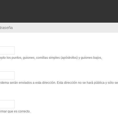
Pasar al
contenido
principal
ntraseña
to los puntos, guiones, comillas simples (apóstrofos) y guiones bajos,
sistema serán enviados a esta dirección. Esta dirección no se hará pública y sólo s
irmar que es correcto.