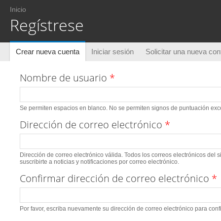
Usted está aquí
Inicio
Regístrese
Solapas principales
Crear nueva cuenta
(solapa activa)
Iniciar sesión
Solicitar una nueva co
Nombre de usuario
*
Se permiten espacios en blanco. No se permiten signos de puntuación excep
Dirección de correo electrónico
*
Dirección de correo electrónico válida. Todos los correos electrónicos del 
suscribirte a noticias y notificaciones por correo electrónico.
Confirmar dirección de correo electrónico
*
Por favor, escriba nuevamente su dirección de correo electrónico para conf