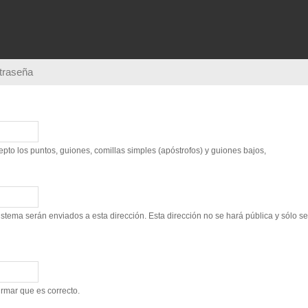
Pasar al
contenido
principal
ntraseña
to los puntos, guiones, comillas simples (apóstrofos) y guiones bajos,
sistema serán enviados a esta dirección. Esta dirección no se hará pública y sólo s
irmar que es correcto.