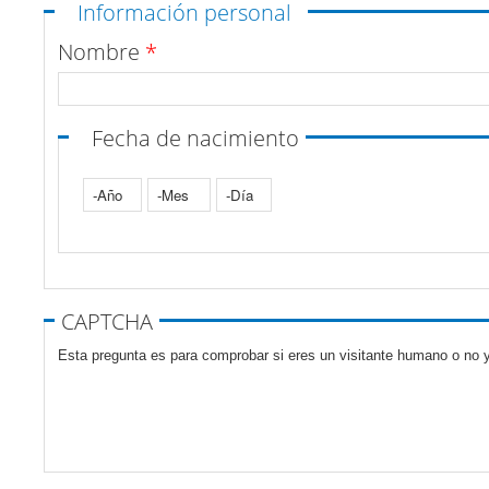
Ocultar
Información personal
Nombre
*
Fecha de nacimiento
Año
Mes
Día
Pestañas verticales
CAPTCHA
Esta pregunta es para comprobar si eres un visitante humano o no y