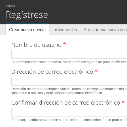
Usted está aquí
Inicio
Regístrese
Solapas principales
Crear nueva cuenta
(solapa activa)
Iniciar sesión
Solicitar una nueva co
Nombre de usuario
*
Se permiten espacios en blanco. No se permiten signos de puntuación excep
Dirección de correo electrónico
*
Dirección de correo electrónico válida. Todos los correos electrónicos del 
suscribirte a noticias y notificaciones por correo electrónico.
Confirmar dirección de correo electrónico
*
Por favor, escriba nuevamente su dirección de correo electrónico para conf