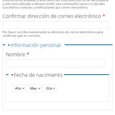
sistema serán enviados a esta dirección. Esta dirección no se hará pública
y sólo será utilizada si deseas recibir una contraseña nueva o si decides
suscribirte a noticias y notificaciones por correo electrónico.
Confirmar dirección de correo electrónico
*
Por favor, escriba nuevamente su dirección de correo electrónico para
confirmar que es correcto.
Ocultar
Información personal
Nombre
*
Fecha de nacimiento
Año
Mes
Día