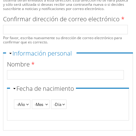
sistema serán enviados a esta dirección. Esta dirección no se hará pública
y sólo será utilizada si deseas recibir una contraseña nueva o si decides
suscribirte a noticias y notificaciones por correo electrónico.
Confirmar dirección de correo electrónico
*
Por favor, escriba nuevamente su dirección de correo electrónico para
confirmar que es correcto.
Ocultar
Información personal
Nombre
*
Fecha de nacimiento
Año
Mes
Día