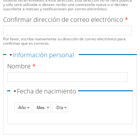
sistema serán enviados a esta dirección. Esta dirección no se hará pública
y sólo será utilizada si deseas recibir una contraseña nueva o si decides
suscribirte a noticias y notificaciones por correo electrónico.
Confirmar dirección de correo electrónico
*
Por favor, escriba nuevamente su dirección de correo electrónico para
confirmar que es correcto.
Ocultar
Información personal
Nombre
*
Fecha de nacimiento
Año
Mes
Día