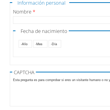
Ocultar
Información personal
Nombre
*
Fecha de nacimiento
Año
Mes
Día
Pestañas verticales
CAPTCHA
Esta pregunta es para comprobar si eres un visitante humano o no y