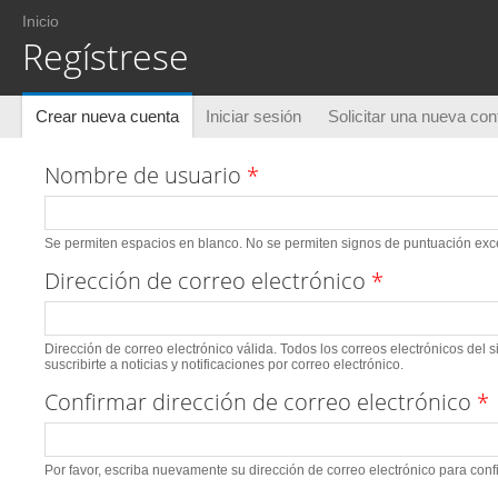
Usted está aquí
Inicio
Regístrese
Solapas principales
Crear nueva cuenta
(solapa activa)
Iniciar sesión
Solicitar una nueva co
Nombre de usuario
*
Se permiten espacios en blanco. No se permiten signos de puntuación excep
Dirección de correo electrónico
*
Dirección de correo electrónico válida. Todos los correos electrónicos del 
suscribirte a noticias y notificaciones por correo electrónico.
Confirmar dirección de correo electrónico
*
Por favor, escriba nuevamente su dirección de correo electrónico para conf