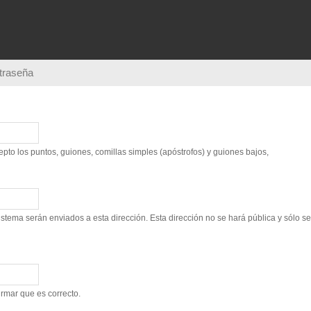
Pasar al
contenido
principal
ntraseña
to los puntos, guiones, comillas simples (apóstrofos) y guiones bajos,
sistema serán enviados a esta dirección. Esta dirección no se hará pública y sólo s
irmar que es correcto.