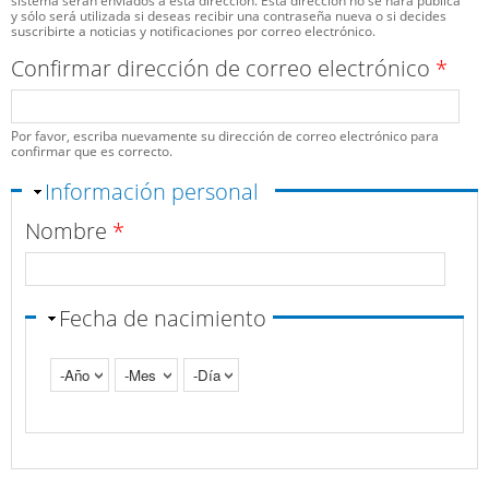
sistema serán enviados a esta dirección. Esta dirección no se hará pública
y sólo será utilizada si deseas recibir una contraseña nueva o si decides
suscribirte a noticias y notificaciones por correo electrónico.
Confirmar dirección de correo electrónico
*
Por favor, escriba nuevamente su dirección de correo electrónico para
confirmar que es correcto.
Ocultar
Información personal
Nombre
*
Fecha de nacimiento
Año
Mes
Día