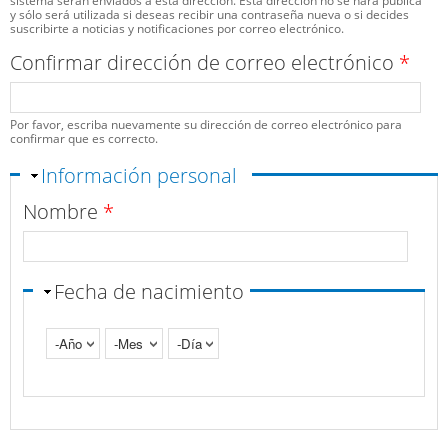
sistema serán enviados a esta dirección. Esta dirección no se hará pública
y sólo será utilizada si deseas recibir una contraseña nueva o si decides
suscribirte a noticias y notificaciones por correo electrónico.
Confirmar dirección de correo electrónico
*
Por favor, escriba nuevamente su dirección de correo electrónico para
confirmar que es correcto.
Ocultar
Información personal
Nombre
*
Fecha de nacimiento
Año
Mes
Día