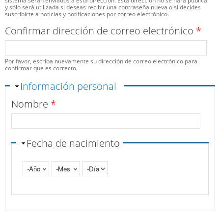
sistema serán enviados a esta dirección. Esta dirección no se hará pública
y sólo será utilizada si deseas recibir una contraseña nueva o si decides
suscribirte a noticias y notificaciones por correo electrónico.
Confirmar dirección de correo electrónico
*
Por favor, escriba nuevamente su dirección de correo electrónico para
confirmar que es correcto.
Ocultar
Información personal
Nombre
*
Fecha de nacimiento
Año
Mes
Día