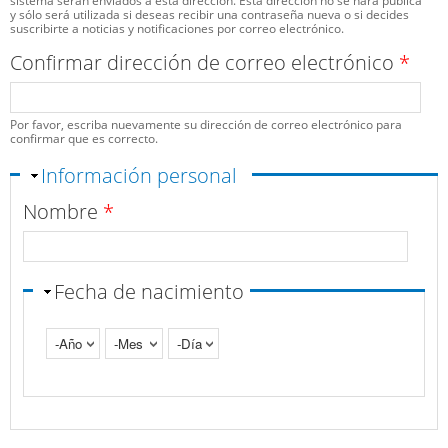
sistema serán enviados a esta dirección. Esta dirección no se hará pública
y sólo será utilizada si deseas recibir una contraseña nueva o si decides
suscribirte a noticias y notificaciones por correo electrónico.
Confirmar dirección de correo electrónico
*
Por favor, escriba nuevamente su dirección de correo electrónico para
confirmar que es correcto.
Ocultar
Información personal
Nombre
*
Fecha de nacimiento
Año
Mes
Día