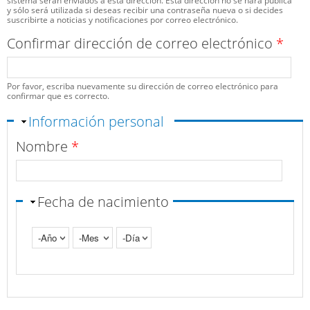
sistema serán enviados a esta dirección. Esta dirección no se hará pública
y sólo será utilizada si deseas recibir una contraseña nueva o si decides
suscribirte a noticias y notificaciones por correo electrónico.
Confirmar dirección de correo electrónico
*
Por favor, escriba nuevamente su dirección de correo electrónico para
confirmar que es correcto.
Ocultar
Información personal
Nombre
*
Fecha de nacimiento
Año
Mes
Día