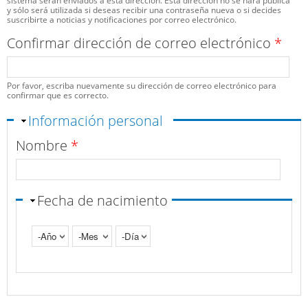
sistema serán enviados a esta dirección. Esta dirección no se hará pública
y sólo será utilizada si deseas recibir una contraseña nueva o si decides
suscribirte a noticias y notificaciones por correo electrónico.
Confirmar dirección de correo electrónico
*
Por favor, escriba nuevamente su dirección de correo electrónico para
confirmar que es correcto.
Ocultar
Información personal
Nombre
*
Fecha de nacimiento
Año
Mes
Día