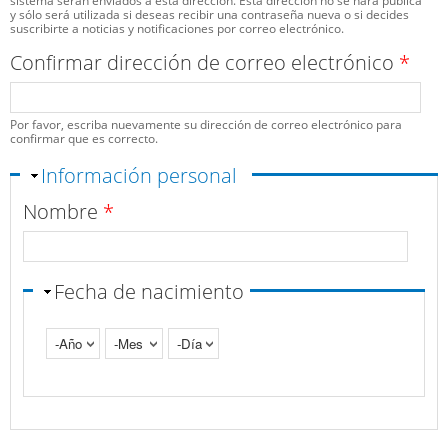
sistema serán enviados a esta dirección. Esta dirección no se hará pública
y sólo será utilizada si deseas recibir una contraseña nueva o si decides
suscribirte a noticias y notificaciones por correo electrónico.
Confirmar dirección de correo electrónico
*
Por favor, escriba nuevamente su dirección de correo electrónico para
confirmar que es correcto.
Ocultar
Información personal
Nombre
*
Fecha de nacimiento
Año
Mes
Día