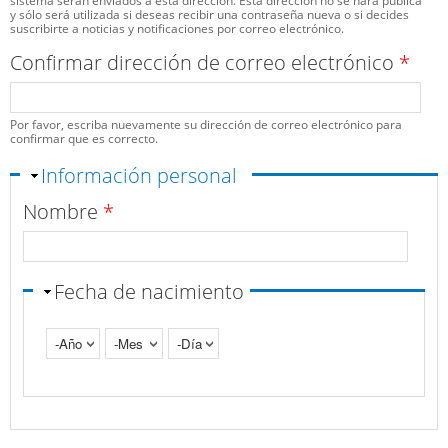
sistema serán enviados a esta dirección. Esta dirección no se hará pública
y sólo será utilizada si deseas recibir una contraseña nueva o si decides
suscribirte a noticias y notificaciones por correo electrónico.
Confirmar dirección de correo electrónico
*
Por favor, escriba nuevamente su dirección de correo electrónico para
confirmar que es correcto.
Ocultar
Información personal
Nombre
*
Fecha de nacimiento
Año
Mes
Día