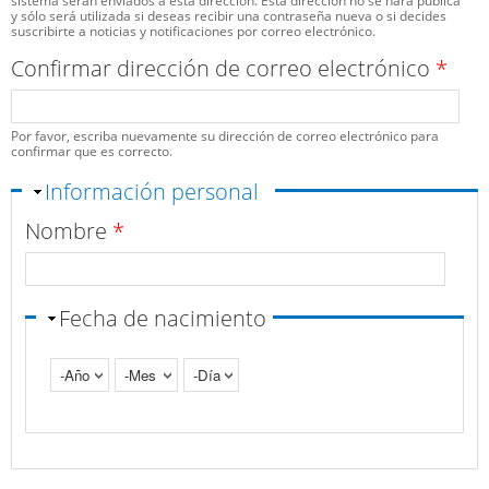
sistema serán enviados a esta dirección. Esta dirección no se hará pública
y sólo será utilizada si deseas recibir una contraseña nueva o si decides
suscribirte a noticias y notificaciones por correo electrónico.
Confirmar dirección de correo electrónico
*
Por favor, escriba nuevamente su dirección de correo electrónico para
confirmar que es correcto.
Ocultar
Información personal
Nombre
*
Fecha de nacimiento
Año
Mes
Día