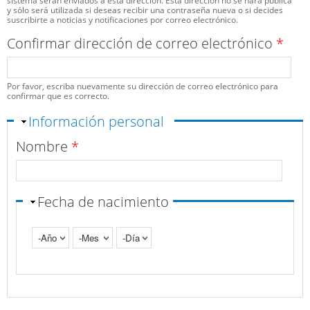
sistema serán enviados a esta dirección. Esta dirección no se hará pública
y sólo será utilizada si deseas recibir una contraseña nueva o si decides
suscribirte a noticias y notificaciones por correo electrónico.
Confirmar dirección de correo electrónico
*
Por favor, escriba nuevamente su dirección de correo electrónico para
confirmar que es correcto.
Ocultar
Información personal
Nombre
*
Fecha de nacimiento
Año
Mes
Día