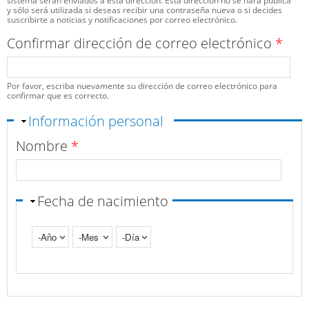
sistema serán enviados a esta dirección. Esta dirección no se hará pública
y sólo será utilizada si deseas recibir una contraseña nueva o si decides
suscribirte a noticias y notificaciones por correo electrónico.
Confirmar dirección de correo electrónico
*
Por favor, escriba nuevamente su dirección de correo electrónico para
confirmar que es correcto.
Ocultar
Información personal
Nombre
*
Fecha de nacimiento
Año
Mes
Día