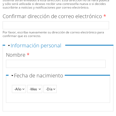
sistema serán enviados a esta dirección. Esta dirección no se hará pública
y sólo será utilizada si deseas recibir una contraseña nueva o si decides
suscribirte a noticias y notificaciones por correo electrónico.
Confirmar dirección de correo electrónico
*
Por favor, escriba nuevamente su dirección de correo electrónico para
confirmar que es correcto.
Ocultar
Información personal
Nombre
*
Fecha de nacimiento
Año
Mes
Día