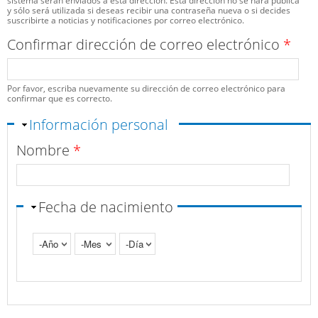
sistema serán enviados a esta dirección. Esta dirección no se hará pública
y sólo será utilizada si deseas recibir una contraseña nueva o si decides
suscribirte a noticias y notificaciones por correo electrónico.
Confirmar dirección de correo electrónico
*
Por favor, escriba nuevamente su dirección de correo electrónico para
confirmar que es correcto.
Ocultar
Información personal
Nombre
*
Fecha de nacimiento
Año
Mes
Día