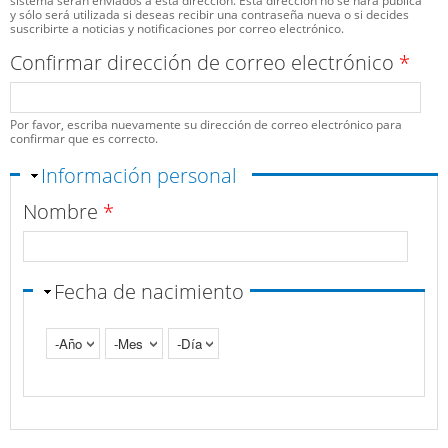
sistema serán enviados a esta dirección. Esta dirección no se hará pública
y sólo será utilizada si deseas recibir una contraseña nueva o si decides
suscribirte a noticias y notificaciones por correo electrónico.
Confirmar dirección de correo electrónico
*
Por favor, escriba nuevamente su dirección de correo electrónico para
confirmar que es correcto.
Ocultar
Información personal
Nombre
*
Fecha de nacimiento
Año
Mes
Día