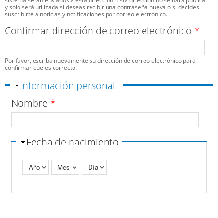
sistema serán enviados a esta dirección. Esta dirección no se hará pública
y sólo será utilizada si deseas recibir una contraseña nueva o si decides
suscribirte a noticias y notificaciones por correo electrónico.
Confirmar dirección de correo electrónico
*
Por favor, escriba nuevamente su dirección de correo electrónico para
confirmar que es correcto.
Ocultar
Información personal
Nombre
*
Fecha de nacimiento
Año
Mes
Día