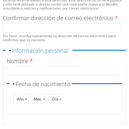
sistema serán enviados a esta dirección. Esta dirección no se hará pública
y sólo será utilizada si deseas recibir una contraseña nueva o si decides
suscribirte a noticias y notificaciones por correo electrónico.
Confirmar dirección de correo electrónico
*
Por favor, escriba nuevamente su dirección de correo electrónico para
confirmar que es correcto.
Ocultar
Información personal
Nombre
*
Fecha de nacimiento
Año
Mes
Día