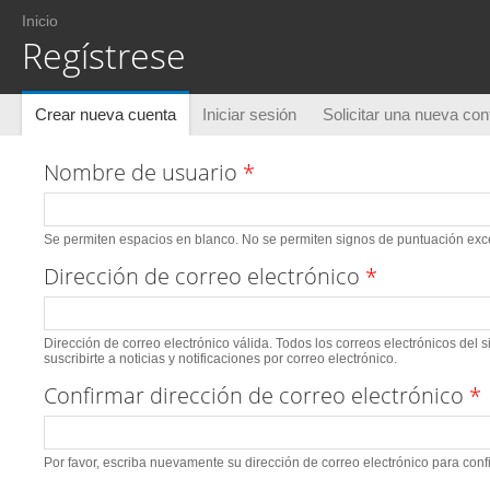
Usted está aquí
Inicio
Regístrese
Solapas principales
Crear nueva cuenta
(solapa activa)
Iniciar sesión
Solicitar una nueva co
Nombre de usuario
*
Se permiten espacios en blanco. No se permiten signos de puntuación excep
Dirección de correo electrónico
*
Dirección de correo electrónico válida. Todos los correos electrónicos del 
suscribirte a noticias y notificaciones por correo electrónico.
Confirmar dirección de correo electrónico
*
Por favor, escriba nuevamente su dirección de correo electrónico para conf