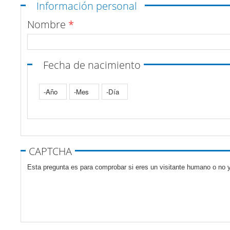
Ocultar
Información personal
Nombre
*
Fecha de nacimiento
Año
Mes
Día
Pestañas verticales
CAPTCHA
Esta pregunta es para comprobar si eres un visitante humano o no y