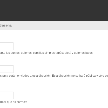
Pasar al
contenido
principal
ntraseña
to los puntos, guiones, comillas simples (apóstrofos) y guiones bajos,
sistema serán enviados a esta dirección. Esta dirección no se hará pública y sólo s
irmar que es correcto.