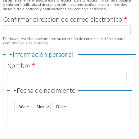
sistema serán enviados a esta dirección. Esta dirección no se hará pública
y sólo será utilizada si deseas recibir una contraseña nueva o si decides
suscribirte a noticias y notificaciones por correo electrónico.
Confirmar dirección de correo electrónico
*
Por favor, escriba nuevamente su dirección de correo electrónico para
confirmar que es correcto.
Ocultar
Información personal
Nombre
*
Fecha de nacimiento
Año
Mes
Día