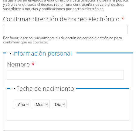
sistema serán enviados a esta dirección. Esta dirección no se hará pública
y sólo será utilizada si deseas recibir una contraseña nueva o si decides
suscribirte a noticias y notificaciones por correo electrónico.
Confirmar dirección de correo electrónico
*
Por favor, escriba nuevamente su dirección de correo electrónico para
confirmar que es correcto.
Ocultar
Información personal
Nombre
*
Fecha de nacimiento
Año
Mes
Día