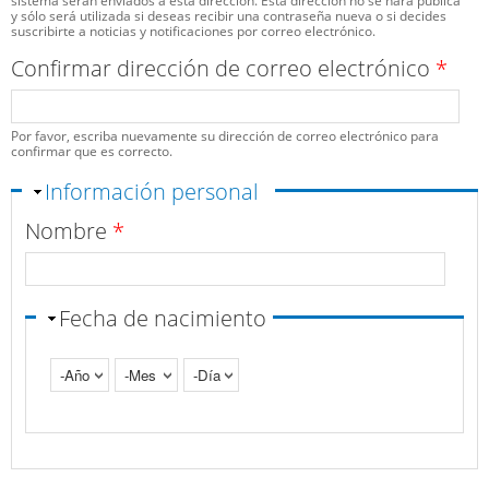
sistema serán enviados a esta dirección. Esta dirección no se hará pública
y sólo será utilizada si deseas recibir una contraseña nueva o si decides
suscribirte a noticias y notificaciones por correo electrónico.
Confirmar dirección de correo electrónico
*
Por favor, escriba nuevamente su dirección de correo electrónico para
confirmar que es correcto.
Ocultar
Información personal
Nombre
*
Fecha de nacimiento
Año
Mes
Día