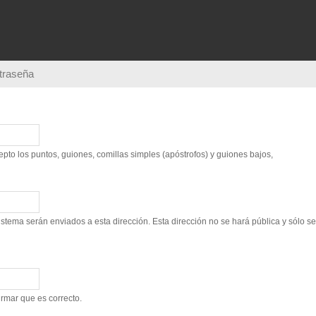
Pasar al
contenido
principal
ntraseña
to los puntos, guiones, comillas simples (apóstrofos) y guiones bajos,
sistema serán enviados a esta dirección. Esta dirección no se hará pública y sólo s
irmar que es correcto.