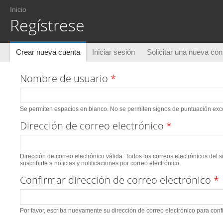
Usted está aquí
Inicio
Regístrese
Solapas principales
Crear nueva cuenta
(solapa activa)
Iniciar sesión
Solicitar una nueva co
Nombre de usuario
*
Se permiten espacios en blanco. No se permiten signos de puntuación excep
Dirección de correo electrónico
*
Dirección de correo electrónico válida. Todos los correos electrónicos del 
suscribirte a noticias y notificaciones por correo electrónico.
Confirmar dirección de correo electrónico
*
Por favor, escriba nuevamente su dirección de correo electrónico para conf