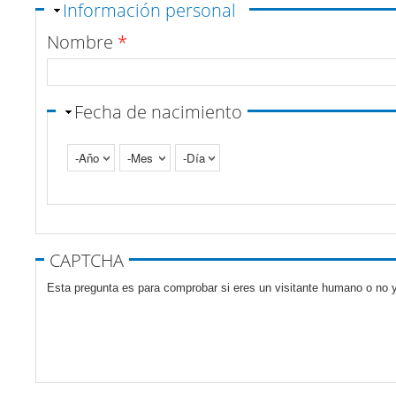
Ocultar
Información personal
Nombre
*
Fecha de nacimiento
Año
Mes
Día
Pestañas verticales
CAPTCHA
Esta pregunta es para comprobar si eres un visitante humano o no y