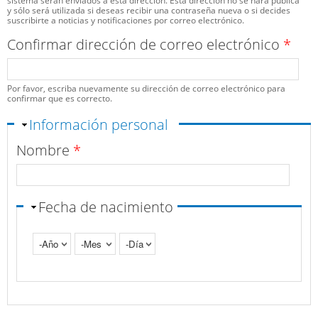
sistema serán enviados a esta dirección. Esta dirección no se hará pública
y sólo será utilizada si deseas recibir una contraseña nueva o si decides
suscribirte a noticias y notificaciones por correo electrónico.
Confirmar dirección de correo electrónico
*
Por favor, escriba nuevamente su dirección de correo electrónico para
confirmar que es correcto.
Ocultar
Información personal
Nombre
*
Fecha de nacimiento
Año
Mes
Día