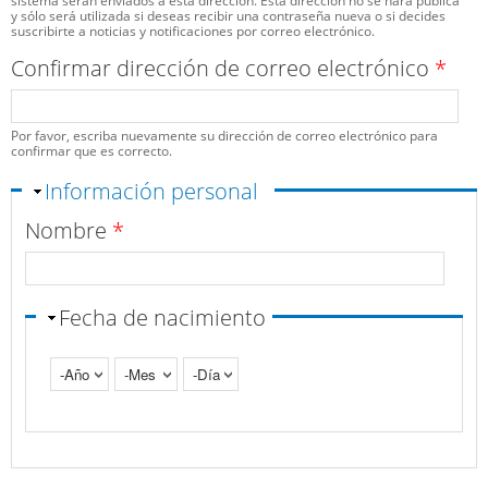
sistema serán enviados a esta dirección. Esta dirección no se hará pública
y sólo será utilizada si deseas recibir una contraseña nueva o si decides
suscribirte a noticias y notificaciones por correo electrónico.
Confirmar dirección de correo electrónico
*
Por favor, escriba nuevamente su dirección de correo electrónico para
confirmar que es correcto.
Ocultar
Información personal
Nombre
*
Fecha de nacimiento
Año
Mes
Día