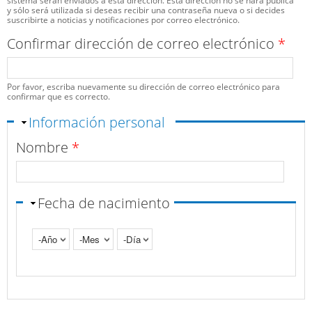
sistema serán enviados a esta dirección. Esta dirección no se hará pública
y sólo será utilizada si deseas recibir una contraseña nueva o si decides
suscribirte a noticias y notificaciones por correo electrónico.
Confirmar dirección de correo electrónico
*
Por favor, escriba nuevamente su dirección de correo electrónico para
confirmar que es correcto.
Ocultar
Información personal
Nombre
*
Fecha de nacimiento
Año
Mes
Día