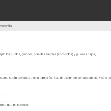
Pasar al
contenido
principal
ntraseña
to los puntos, guiones, comillas simples (apóstrofos) y guiones bajos,
sistema serán enviados a esta dirección. Esta dirección no se hará pública y sólo s
irmar que es correcto.