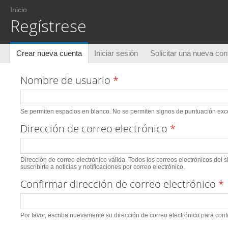
Usted está aquí
Inicio
Regístrese
Solapas principales
Crear nueva cuenta
(solapa activa)
Iniciar sesión
Solicitar una nueva co
Nombre de usuario
*
Se permiten espacios en blanco. No se permiten signos de puntuación excep
Dirección de correo electrónico
*
Dirección de correo electrónico válida. Todos los correos electrónicos del 
suscribirte a noticias y notificaciones por correo electrónico.
Confirmar dirección de correo electrónico
*
Por favor, escriba nuevamente su dirección de correo electrónico para conf