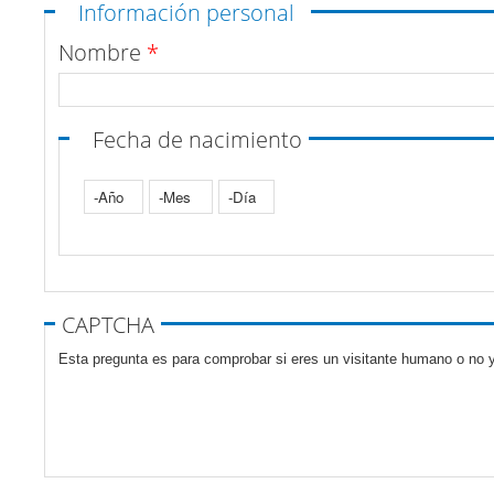
Ocultar
Información personal
Nombre
*
Fecha de nacimiento
Año
Mes
Día
Pestañas verticales
CAPTCHA
Esta pregunta es para comprobar si eres un visitante humano o no y