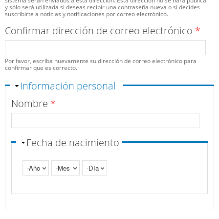
sistema serán enviados a esta dirección. Esta dirección no se hará pública
y sólo será utilizada si deseas recibir una contraseña nueva o si decides
suscribirte a noticias y notificaciones por correo electrónico.
Confirmar dirección de correo electrónico
*
Por favor, escriba nuevamente su dirección de correo electrónico para
confirmar que es correcto.
Ocultar
Información personal
Nombre
*
Fecha de nacimiento
Año
Mes
Día