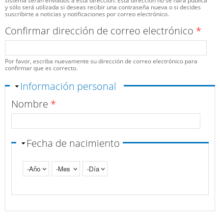
sistema serán enviados a esta dirección. Esta dirección no se hará pública
y sólo será utilizada si deseas recibir una contraseña nueva o si decides
suscribirte a noticias y notificaciones por correo electrónico.
Confirmar dirección de correo electrónico
*
Por favor, escriba nuevamente su dirección de correo electrónico para
confirmar que es correcto.
Ocultar
Información personal
Nombre
*
Fecha de nacimiento
Año
Mes
Día