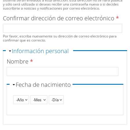
sistema serán enviados a esta dirección. Esta dirección no se hará pública
y sólo será utilizada si deseas recibir una contraseña nueva o si decides
suscribirte a noticias y notificaciones por correo electrónico.
Confirmar dirección de correo electrónico
*
Por favor, escriba nuevamente su dirección de correo electrónico para
confirmar que es correcto.
Ocultar
Información personal
Nombre
*
Fecha de nacimiento
Año
Mes
Día